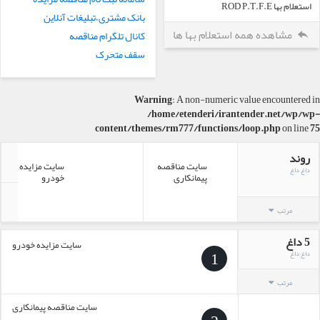
استعلام بها ROD P.T.F.E
بانک مشتری،تبلیغات آنلاین
مشاهده همه استعلام بها ها
کانال تلگرام مناقصه
سقف متحرک
Warning
: A non-numeric value encountered in
/home/etenderi/irantender.net/wp/wp-
content/themes/rm777/functions/loop.php
on line
75
روند
سایت مناقصه
سایت مزایده
داغ داغ
ی
پیمانکاری
خودرو
مرتب
5 داغ
سایت مزایده خودرو
1
داغ داغ
مرتب
سایت مناقصه پیمانکاری