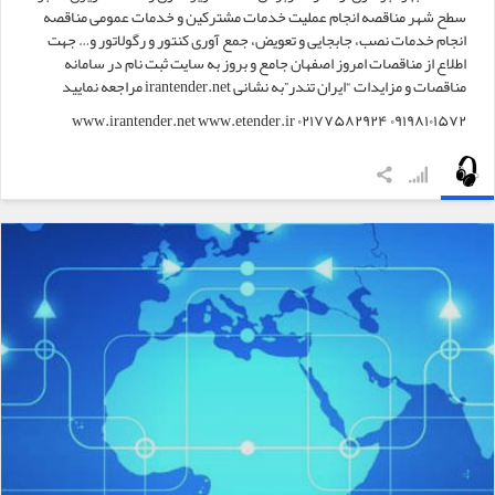
سطح شهر مناقصه انجام عملیت خدمات مشترکین و خدمات عمومی مناقصه
انجام خدمات نصب، جابجایی و تعویض، جمع آوری کنتور و رگولاتور و… جهت
اطلاع از مناقصات امروز اصفهان جامع و بروز به سایت ثبت نام در سامانه
مناقصات و مزایدات “ایران تندر”به نشانی irantender.net مراجعه نمایید
www.irantender.net www.etender.ir ۰۲۱۷۷۵۸۲۹۲۴ ۰۹۱۹۸۱۰۱۵۷۲