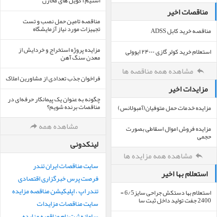
استیم ا کویل های مخازن
مناقصات اخیر
مناقصه تامین حمل نصب و تست
تجهیزات مورد نیاز آزمایشگاه
مناقصه خرید کابل ADSS
مزایده پروژه استخراج و خردایش از
استعلام خرید کولر گازی ۲۴۰۰۰ ایوولی
معدن سنگ آهن
مشاهده همه مناقصه ها
فراخوان جذب تعدادی از مشاورین املاک
مزایدات اخیر
چگونه به عنوان یک پیمانکار حرفه‌ای در
مناقصات برنده شویم؟
مزایده خدمات حمل متوفیان(آمبولانس)
مشاهده همه
مزایده فروش اموال اسقاطی بصورت
حجمی
لینکدونی
مشاهده همه مزایده ها
سایت مناقصات ایران تندر
استعلام بها اخیر
فرصت پرس خبرگزاری اقتصادی
تندر اپ ، اپلیکیشن مناقصه مزایده
استعلام بها دستکش جراحی سایز6/5 =
2400 جفت تولید داخل ثبت سا
سایت مناقصات مزایدات
سامانه ثبت نام مناقصه مزایده