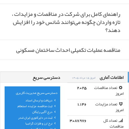
راهنمای کامل برای شرکت در مناقصات و مزایدات ،
تازه واردان چگونه می‌توانند شانس خود را افزایش
دهند؟
مناقصه عملیات تکمیلی احداث ساختمان مسکونی
اطلاعات آماری
دسترسی سریع
امروز 15 مرداد 1405
تعداد مناقصات
2,025
دسترسی سریع مدیریت کاربری
امروز
دریافت و ارسال اسناد
تعداد مزایدات
1,146
ثبت مناقصه، مزایده، استعلام
امروز
درج آگهی رایگان
ثبت در دایرکتوری ایران تندر
تعداد کل
3,087,976
نرخ ارز و فلزات گرانبها
مناقصات
تقویم نمایشگاه ها