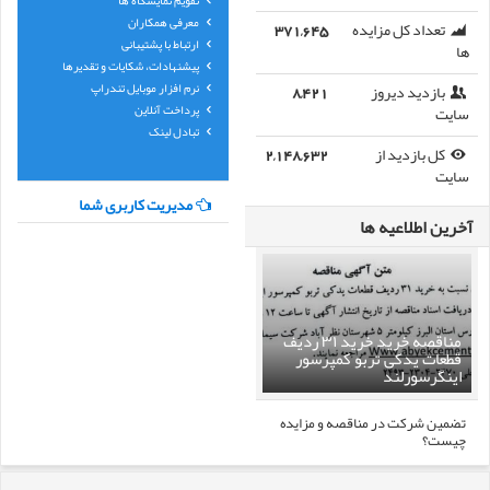
معرفی همکاران
تعداد کل مزایده
371,645
ارتباط با پشتیبانی
ها
پیشنهادات، شکایات و تقدیرها
نرم افزار موبایل تندراپ
بازدید دیروز
8,421
پرداخت آنلاین
سایت
تبادل لینک
کل بازدید از
2,148,632
سایت
مدیریت کاربری شما
آخرین اطلاعیه ها
مناقصه خرید خرید ۳۱ ردیف
قطعات یدکی تربو کمپرسور
اینگرسورلند
تضمین شرکت در مناقصه و مزایده
چیست؟