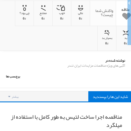
علاقه
واکنش شما
عالی
خوب
ممتنع
چی بود؟
چیست؟
0%
0%
0%
0%
بد
بسیار بد
0%
0%
نوشته شده در
آگهی های ویژه مناقصات مزایدات ایران تندر
برچسب ها
شاید این ها را بپسندید
بیشتر
مناقصه اجرا ساخت لتیس به طور کامل با استفاده از
میلگرد