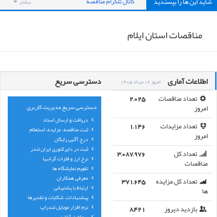
شاید این ها را بپسندید
کانال تلگرام مناقصه
بیشتر
مناقصات استان ایلام
اطلاعات آماری
دسترسی سریع
امروز 16 مرداد 1405
تعداد مناقصات
2,025
دسترسی سریع مدیریت کاربری
امروز
دریافت و ارسال اسناد
تعداد مزایدات
1,146
ثبت مناقصه، مزایده، استعلام
امروز
درج آگهی رایگان
ثبت در دایرکتوری ایران تندر
تعداد کل
3,087,976
نرخ ارز و فلزات گرانبها
مناقصات
تقویم نمایشگاه ها
معرفی همکاران
تعداد کل مزایده
371,645
ارتباط با پشتیبانی
ها
پیشنهادات، شکایات و تقدیرها
نرم افزار موبایل تندراپ
بازدید دیروز
8,421
پرداخت آنلاین