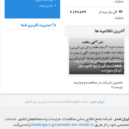
سایت
تبادل لینک
کل بازدید از
2,148,632
سایت
مدیریت کاربری شما
آخرین اطلاعیه ها
مناقصه خرید خرید ۳۱ ردیف
قطعات یدکی تربو کمپرسور
اینگرسورلند
تضمین شرکت در مناقصه و مزایده
چیست؟
ایران تندر
، سایت جامع مناقصات و مزایدات ایران و بین الملل
ایران تندر
، شبکه جامع اطلاع‌رسانی مناقصات، مزایدات و استعلام‌های کشور، خدمات
تخصصی خود را از طریق
etender.ir
،
irantender.net
و
tenderapp.ir
ارائه می‌کند.