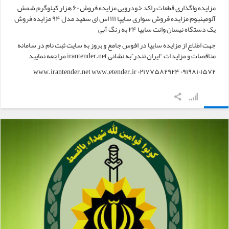
مزایده واگذاری قطعات راکد خودرویی مزایده فروش ۶۰ هزار کیلوگرم شمش
آلومینیوم مزایده فروش سواری سایپا ۱۱۱ اس ای سفید مدل ۹۴ مزایده فروش
یک دستگاه نیسان وانت سایپا ۲۴ به رنگ آبی
جهت اطلاع از مزایده سایپا در افوس جامع و بروز به سایت ثبت نام در سامانه
مناقصات و مزایدات “ایران تندر”به نشانی irantender.net مراجعه نمایید
www.irantender.net www.etender.ir ۰۲۱۷۷۵۸۲۹۲۴ ۰۹۱۹۸۱۰۱۵۷۲