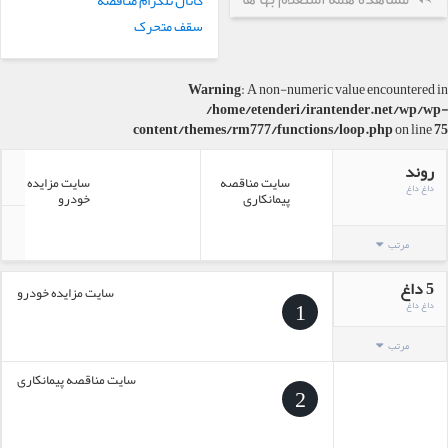
کانال تلگرام مناقصه
سقف متحرک
Warning
: A non-numeric value encountered in
/home/etenderi/irantender.net/wp/wp-
content/themes/rm777/functions/loop.php
on line
75
روند
سایت مناقصه
سایت مزایده
داغ داغ
ی
پیمانکاری
خودرو
مرتب
5 داغ
سایت مزایده خودرو
1
داغ داغ
مرتب
سایت مناقصه پیمانکاری
2