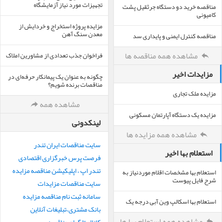
تجهیزات مورد نیاز آزمایشگاه
مناقصه خرید دو دستگاه جرثقیل پشت
کامیونی
مزایده پروژه استخراج و خردایش از
معدن سنگ آهن
مناقصه کنترل ایمنی و پایداری سد
مشاهده همه مناقصه ها
فراخوان جذب تعدادی از مشاورین املاک
مزایدات اخیر
چگونه به عنوان یک پیمانکار حرفه‌ای در
مناقصات برنده شویم؟
مزایده ملک تجاری
مشاهده همه
مزایده یک دستگاه آپارتمان مسکونی
لینکدونی
مشاهده همه مزایده ها
سایت مناقصات ایران تندر
استعلام بها اخیر
فرصت پرس خبرگزاری اقتصادی
تندر اپ ، اپلیکیشن مناقصه مزایده
استعلام بها مشخصات اقلام موردنیاز به
شرح فایل پیوست
سایت مناقصات مزایدات
سامانه ثبت نام مناقصه مزایده
استعلام بها اسکالپ وین آبی درجه یک
بانک مشتری،تبلیغات آنلاین
مشاهده همه استعلام بها ها