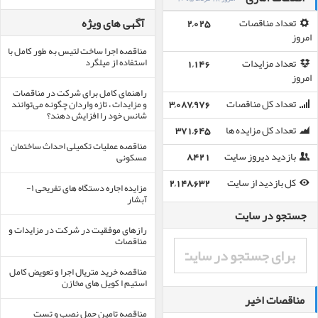
آگهی های ویژه
تعداد مناقصات
2,025
امروز
مناقصه اجرا ساخت لتیس به طور کامل با
استفاده از میلگرد
تعداد مزایدات
1,146
امروز
راهنمای کامل برای شرکت در مناقصات
و مزایدات ، تازه واردان چگونه می‌توانند
تعداد کل مناقصات
3,087,976
شانس خود را افزایش دهند؟
تعداد کل مزایده ها
371,645
مناقصه عملیات تکمیلی احداث ساختمان
مسکونی
بازدید دیروز سایت
8,421
کل بازدید از سایت
2,148,632
مزایده اجاره دستگاه های تفریحی ۱-
آبشار
جستجو در سایت
رازهای موفقیت در شرکت در مزایدات و
مناقصات
مناقصه خرید متریال اجرا و تعویض کامل
استیم ا کویل های مخازن
مناقصات اخیر
مناقصه تامین حمل نصب و تست