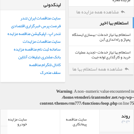
مزایده مغازه
لینکدونی
مشاهده همه مزایده ها
سایت مناقصات ایران تندر
استعلام بها اخیر
فرصت پرس خبرگزاری اقتصادی
تندر اپ ، اپلیکیشن مناقصه مزایده
استعلام بها نیاز خدمات-بهسازی ایستگاه
پمپاژ و راه اندازی آبن
سایت مناقصات مزایدات
سامانه ثبت نام مناقصه مزایده
استعلام بها نیاز خدمات-تجدید عملیات
بانک مشتری،تبلیغات آنلاین
خرید و کارگذاری لوله جهت
کانال تلگرام مناقصه
مشاهده همه استعلام بها ها
سقف متحرک
Warning
: A non-numeric value encountered in
/home/etenderi/irantender.net/wp/wp-
content/themes/rm777/functions/loop.php
on line
75
روند
سایت مناقصه
سایت مزایده
داغ داغ
ی
پیمانکاری
خودرو