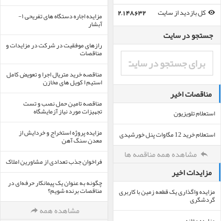
کل بازدید از سایت
2,148,632
مزایده اجاره دستگاه های تفریحی ۱-
آبشار
جستجو در سایت
رازهای موفقیت در شرکت در مزایدات و
مناقصات
مناقصه خرید متریال اجرا و تعویض کامل
استیم ا کویل های مخازن
مناقصات اخیر
مناقصه تامین حمل نصب و تست
تجهیزات مورد نیاز آزمایشگاه
استعلام تلویزیون
مزایده پروژه استخراج و خردایش از
استعلام خرید 12 مگاوات پنل خورشیدی
معدن سنگ آهن
مشاهده همه مناقصه ها
فراخوان جذب تعدادی از مشاورین املاک
مزایدات اخیر
چگونه به عنوان یک پیمانکار حرفه‌ای در
مناقصات برنده شویم؟
مزایده واگذاری یک قطعه زمین با کاربری
گردشگری
مشاهده همه