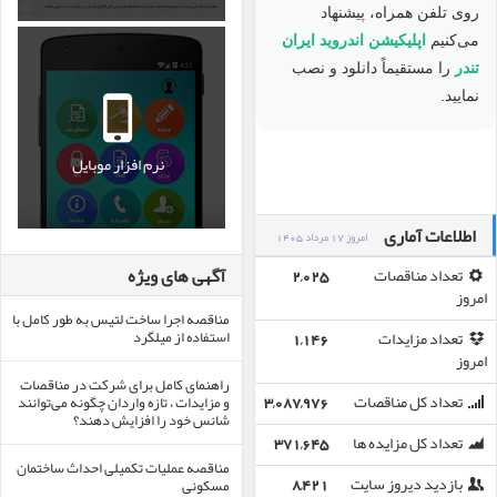
روی تلفن همراه، پیشنهاد
می‌کنیم
اپلیکیشن اندروید ایران
تندر
را مستقیماً دانلود و نصب
نمایید.
نرم افزار موبایل
اطلاعات آماری
امروز 17 مرداد 1405
آگهی های ویژه
تعداد مناقصات
2,025
امروز
مناقصه اجرا ساخت لتیس به طور کامل با
استفاده از میلگرد
تعداد مزایدات
1,146
امروز
راهنمای کامل برای شرکت در مناقصات
و مزایدات ، تازه واردان چگونه می‌توانند
تعداد کل مناقصات
3,087,976
شانس خود را افزایش دهند؟
تعداد کل مزایده ها
371,645
مناقصه عملیات تکمیلی احداث ساختمان
مسکونی
بازدید دیروز سایت
8,421