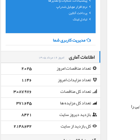
پیشنهادات، شکایات و تقدیرها
نرم افزار موبایل تندراپ
پرداخت آنلاین
تبادل لینک
مدیریت کاربری شما
اطلاعات آماری
امروز 16 مرداد 1405
تعداد مناقصات امروز
2,025
تعداد مزایدات امروز
1,146
تعداد کل مناقصات
3,087,976
تعداد کل مزایده ها
371,645
و پذیرایی را
بازدید دیروز سایت
8,421
کل بازدید از سایت
2,148,632