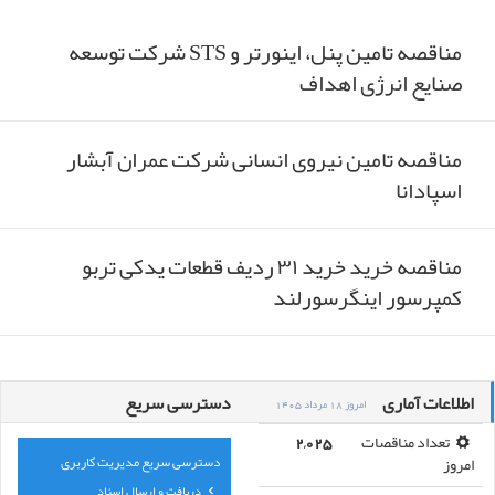
مناقصه تامین پنل، اینورتر و STS شرکت توسعه
صنایع انرژی اهداف
مناقصه تامین نیروی انسانی شرکت عمران آبشار
اسپادانا
مناقصه خرید خرید ۳۱ ردیف قطعات یدکی تربو
کمپرسور اینگرسورلند
اطلاعات آماری
دسترسی سریع
امروز 18 مرداد 1405
تعداد مناقصات
2,025
دسترسی سریع مدیریت کاربری
امروز
دریافت و ارسال اسناد