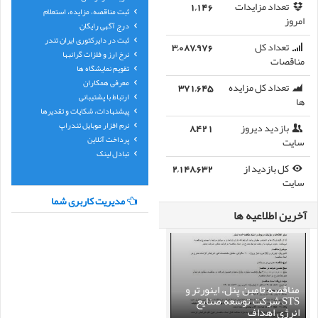
تعداد مزایدات
1,146
ثبت مناقصه، مزایده، استعلام
امروز
درج آگهی رایگان
ثبت در دایرکتوری ایران تندر
تعداد کل
3,087,976
نرخ ارز و فلزات گرانبها
مناقصات
تقویم نمایشگاه ها
معرفی همکاران
تعداد کل مزایده
371,645
ارتباط با پشتیبانی
ها
پیشنهادات، شکایات و تقدیرها
نرم افزار موبایل تندراپ
بازدید دیروز
8,421
پرداخت آنلاین
سایت
تبادل لینک
کل بازدید از
2,148,632
سایت
مدیریت کاربری شما
آخرین اطلاعیه ها
مناقصه تامین پنل، اینورتر و
STS شرکت توسعه صنایع
انرژی اهداف