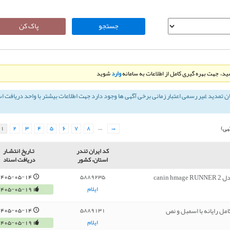
د، جهت بهره گیری کامل از اطلاعات به سامانه
وارد
شوید
ان تمديد غير رسمی اعتبار زمانی برخی آگهی ها وجود دارد جهت اطلاعات بیشتر با واحد دریافت ا
1
2
3
4
5
6
7
8
…
→
هی)
کد ایران تندر
تـاريخ انتشـار
استان، کشور
دریافت اسناد
1405-05-14
5889235
ایلام
1405-05-19
1405-05-14
5889131
ایلام
1405-05-19