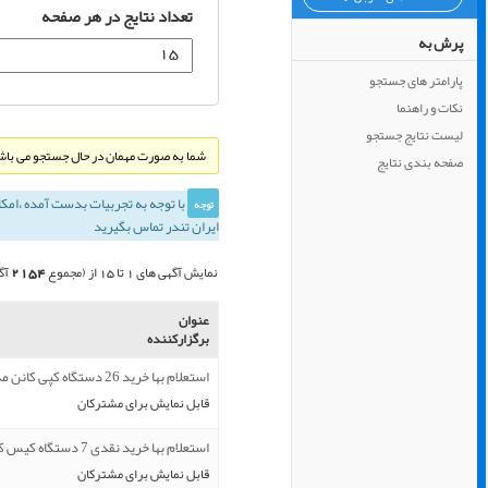
تعداد نتایج در هر صفحه
پرش به
پارامتر های جستجو
نکات و راهنما
لیست نتایج جستجو
شما به صورت مهمان در حال جستجو می باشی
صفحه بندی نتایج
با توجه به تجربيات بدست آمده ،‌امك
توجه
ایران تندر تماس بگیرید
2154
نمایش آگهی های 1 تا 15 از (مجموع
آگ
عنوان
برگزارکننده
استعلام بها خرید 26 دستگاه کپی کانن مدل canin hmage RUNNER 2
قابل نمایش برای مشترکان
استعلام بها خرید نقدی 7 دستگاه کیس کامل رایانه با اسمبل و نص
قابل نمایش برای مشترکان