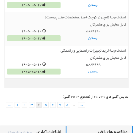
لرستان
1405-05-17
استعلام بها کامپیوتر کوچک (طبق مشخصات فنی پیوست)
قابل نمایش برای مشترکان
1405-05-12
5884140
لرستان
1405-05-17
استعلام بها خرید تجهیزات راهنمایی و رانندگی
قابل نمایش برای مشترکان
1405-05-12
5883948
لرستان
1405-05-18
نمایش آگهی های 46 تا 60 از (مجموع 3512 آگهی)
←
1
2
3
4
5
6
7
8
…
→
مناقصه های اخیر
اطلاعات آماری
امروز 16 مرداد 1405