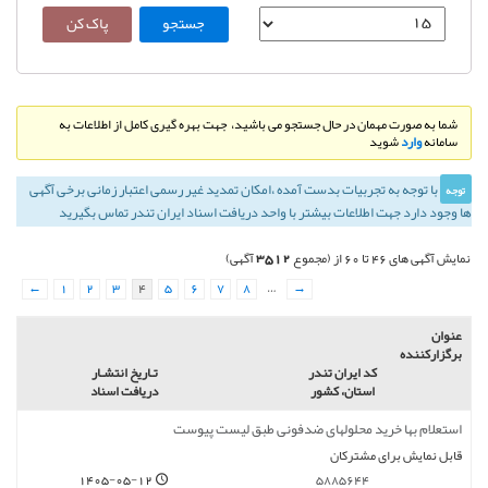
شما به صورت مهمان در حال جستجو می باشید، جهت بهره گیری کامل از اطلاعات به
سامانه
وارد
شوید
با توجه به تجربيات بدست آمده ،‌امكان تمديد غير رسمی اعتبار زمانی برخی آگهی
توجه
ها وجود دارد جهت اطلاعات بیشتر با واحد دریافت اسناد ایران تندر تماس بگیرید
3512
نمایش آگهی های 46 تا 60 از (مجموع
آگهی)
←
1
2
3
4
5
6
7
8
…
→
عنوان
برگزارکننده
کد ایران تندر
تـاريخ انتشـار
استان، کشور
دریافت اسناد
استعلام بها خرید محلولهای ضدفونی طبق لیست پیوست
قابل نمایش برای مشترکان
1405-05-12
5885644