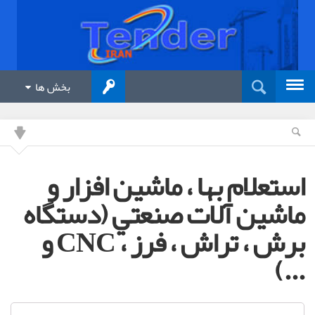
بخش ها
استعلام بها ، ماشين افزار و
ماشين آلات صنعتي (دستگاه
برش ، تراش ، فرز ، CNC و
...)