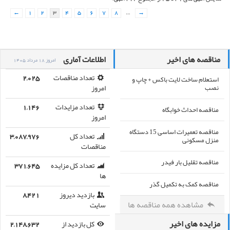
←
1
2
3
4
5
6
7
8
…
→
مناقصه های اخیر
اطلاعات آماری
امروز 18 مرداد 1405
استعلام ساخت لایت باکس + چاپ و
تعداد مناقصات
2,025
نصب
امروز
تعداد مزایدات
1,146
مناقصه احداث خوابگاه
امروز
مناقصه تعمیرات اساسی 15 دستگاه
تعداد کل
3,087,976
منزل مسکونی
مناقصات
مناقصه تقلیل بار فیدر
تعداد کل مزایده
371,645
ها
مناقصه کمک به تکمیل گذر
بازدید دیروز
8,421
مشاهده همه مناقصه ها
سایت
مزایده های اخیر
کل بازدید از
2,148,632