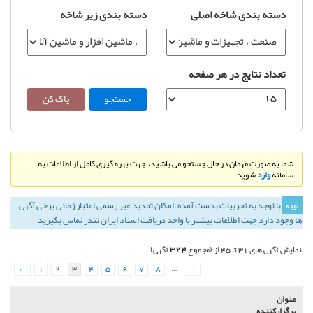
دسته بندی شاخه اصلی
دسته بندی زیر شاخه
تعداد نتایج در هر صفحه
شما به صورت مهمان در حال جستجو می باشید، جهت بهره گیری کامل از اطلاعات به
سامانه
وارد
شوید
با توجه به تجربيات بدست آمده ،‌امكان تمديد غير رسمی اعتبار زمانی برخی آگهی
توجه
ها وجود دارد جهت اطلاعات بیشتر با واحد دریافت اسناد ایران تندر تماس بگیرید
324
نمایش آگهی های 31 تا 45 از (مجموع
آگهی)
←
1
2
3
4
5
6
7
8
…
→
عنوان
برگزارکننده