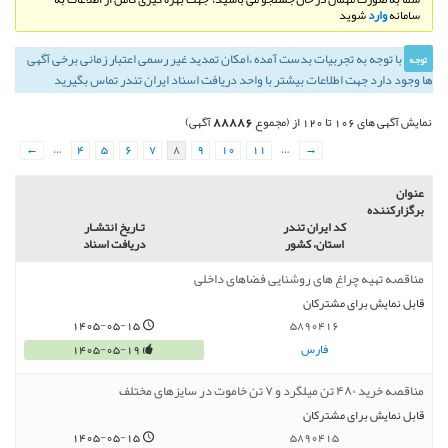
سامانه
وارد
شوید
با توجه به تجربيات بدست آمده ،‌امكان تمديد غير رسمی اعتبار زمانی برخی آگهی
توجه
ها وجود دارد جهت اطلاعات بیشتر با واحد دریافت اسناد ایران تندر تماس بگیرید
88886
نمایش آگهی های 106 تا 120 از (مجموع
آگهی)
←
…
4
5
6
7
8
9
10
11
…
→
عنوان
برگزارکننده
کد ایران تندر
تـاريخ انتشـار
استان، کشور
دریافت اسناد
مناقصه تهیه چراغ های روشنایی فضاهای داخلی
قابل نمایش برای مشترکان
1405-05-15
5890416
فارس
1405-05-19
مناقصه خرید ۴۸۰ تن میلگرد و ۷ تن خاموت در سایزهای مختلف
قابل نمایش برای مشترکان
1405-05-15
5890415