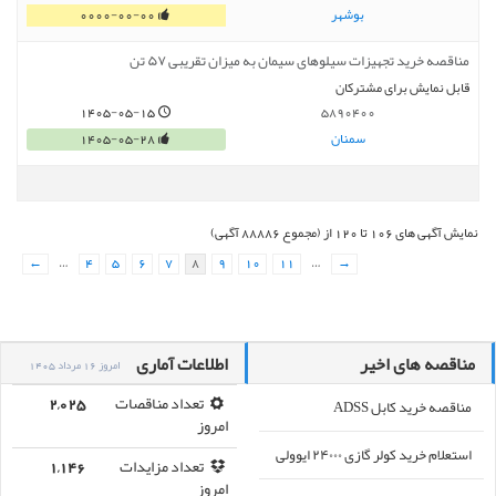
بوشهر
0000-00-00
مناقصه خرید تجهیزات سیلوهای سیمان به میزان تقریبی ۵۷ تن
قابل نمایش برای مشترکان
1405-05-15
5890400
سمنان
1405-05-28
نمایش آگهی های 106 تا 120 از (مجموع 88886 آگهی)
←
…
4
5
6
7
8
9
10
11
…
→
مناقصه های اخیر
اطلاعات آماری
امروز 16 مرداد 1405
مناقصه خرید کابل ADSS
تعداد مناقصات
2,025
امروز
استعلام خرید کولر گازی ۲۴۰۰۰ ایوولی
تعداد مزایدات
1,146
امروز