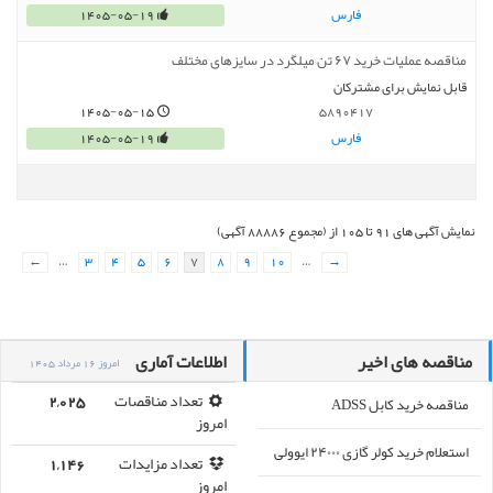
فارس
1405-05-19
مناقصه عملیات خرید ۶۷ تن میلگرد در سایزهای مختلف
قابل نمایش برای مشترکان
1405-05-15
5890417
فارس
1405-05-19
نمایش آگهی های 91 تا 105 از (مجموع 88886 آگهی)
←
…
3
4
5
6
7
8
9
10
…
→
مناقصه های اخیر
اطلاعات آماری
امروز 16 مرداد 1405
مناقصه خرید کابل ADSS
تعداد مناقصات
2,025
امروز
استعلام خرید کولر گازی ۲۴۰۰۰ ایوولی
تعداد مزایدات
1,146
امروز