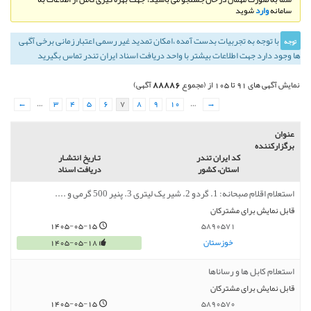
سامانه
وارد
شوید
با توجه به تجربيات بدست آمده ،‌امكان تمديد غير رسمی اعتبار زمانی برخی آگهی
توجه
ها وجود دارد جهت اطلاعات بیشتر با واحد دریافت اسناد ایران تندر تماس بگیرید
88886
نمایش آگهی های 91 تا 105 از (مجموع
آگهی)
←
…
3
4
5
6
7
8
9
10
…
→
عنوان
برگزارکننده
کد ایران تندر
تـاريخ انتشـار
استان، کشور
دریافت اسناد
استعلام اقلام صبحانه: 1. گردو 2. شیر یک لیتری 3. پنیر 500 گرمی و ....
قابل نمایش برای مشترکان
1405-05-15
5890571
خوزستان
1405-05-18
استعلام کابل ها و رساناها
قابل نمایش برای مشترکان
1405-05-15
5890570