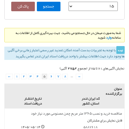
شما به صورت مهمان در حال جستجو می باشید، جهت بهره گیری کامل از اطلاعات به
سامانه
وارد
شوید
با توجه به تجربيات بدست آمده ،‌امكان تمديد غير رسمی اعتبار زمانی برخی آگهی
توجه
ها وجود دارد جهت اطلاعات بیشتر با واحد دریافت اسناد ایران تندر تماس بگیرید
2752
نمایش آگهی های 61 تا 75 از (مجموع
آگهی)
←
1
2
3
4
5
6
7
8
…
→
عنوان
برگزارکننده
کد ایران تندر
تـاريخ انتشـار
استان، کشور
دریافت اسناد
مناقصه خرید و نصب ۱۳۶۵ متر مربع چمن مصنوعی مورد نیاز خود
قابل نمایش برای مشترکان
1405-05-14
5887618