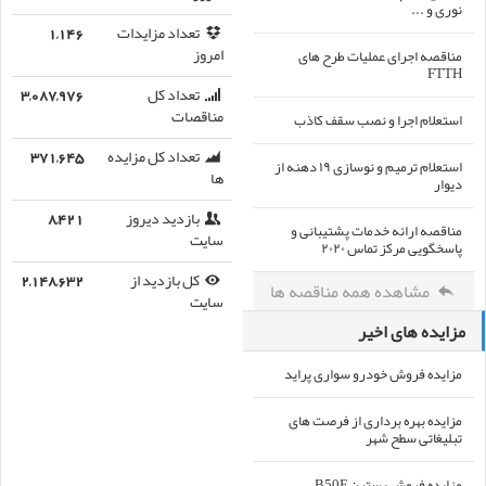
نوری و ...
تعداد مزایدات
1,146
مناقصه اجرای عملیات طرح های
امروز
FTTH
تعداد کل
3,087,976
استعلام اجرا و نصب سقف کاذب
مناقصات
تعداد کل مزایده
371,645
استعلام ترمیم و نوسازی ۱۹ دهنه از
ها
دیوار
بازدید دیروز
8,421
مناقصه ارائه خدمات پشتیبانی و
سایت
پاسخگویی مرکز تماس ۲۰۲۰
کل بازدید از
2,148,632
مشاهده همه مناقصه ها
سایت
مزایده های اخیر
مزایده فروش خودرو سواری پراید
مزایده بهره برداری از فرصت های
تبلیغاتی سطح شهر
مزایده فروش بسترن B50F