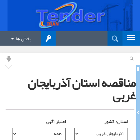
بخش ها
مناقصه استان آذربایجان
غربی
استان/ کشور
اعتبار آگهی