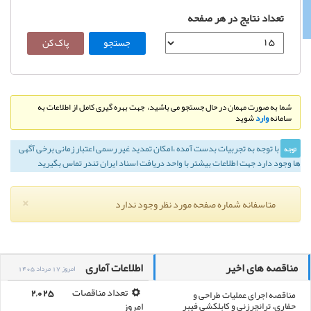
تعداد نتایج در هر صفحه
شما به صورت مهمان در حال جستجو می باشید، جهت بهره گیری کامل از اطلاعات به
سامانه
وارد
شوید
با توجه به تجربيات بدست آمده ،‌امكان تمديد غير رسمی اعتبار زمانی برخی آگهی
توجه
ها وجود دارد جهت اطلاعات بیشتر با واحد دریافت اسناد ایران تندر تماس بگیرید
×
متاسفانه شماره صفحه مورد نظر وجود ندارد
مناقصه های اخیر
اطلاعات آماری
امروز 17 مرداد 1405
مناقصه اجرای عملیات طراحی و
تعداد مناقصات
2,025
حفاری، ترانچرزنی و کابلکشی فیبر
امروز