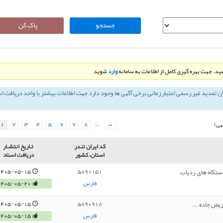
د، جهت بهره گیری کامل از اطلاعات به سامانه
وارد
شوید
ان تمديد غير رسمی اعتبار زمانی برخی آگهی ها وجود دارد جهت اطلاعات بیشتر با واحد دریافت ا
1
2
3
4
5
6
7
8
…
→
هی)
کد ایران تندر
تـاريخ انتشـار
استان، کشور
دریافت اسناد
دستگاه های ردیاب
1405-05-15
5891151
فارس
1405-05-20
1405-05-15
5890918
فارس
1405-05-15