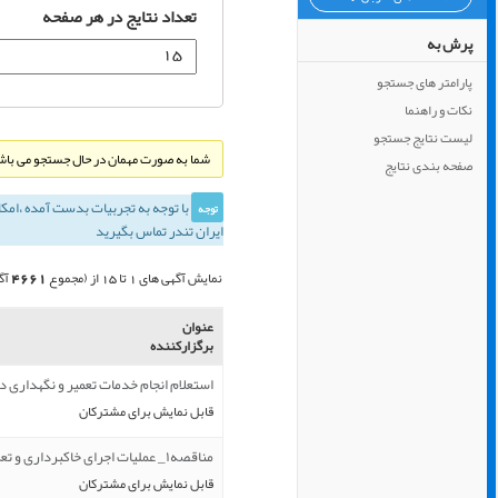
تعداد نتایج در هر صفحه
پرش به
پارامتر های جستجو
نکات و راهنما
لیست نتایج جستجو
شما به صورت مهمان در حال جستجو می باشی
صفحه بندی نتایج
با توجه به تجربيات بدست آمده ،‌امك
توجه
ایران تندر تماس بگیرید
4661
نمایش آگهی های 1 تا 15 از (مجموع
آگ
عنوان
برگزارکننده
استعلام انجام خدمات تعمیر و نگهداری 
قابل نمایش برای مشترکان
مناقصه۱_ عملیات اجرای خاکبرداری و تعریض جاده ...
قابل نمایش برای مشترکان