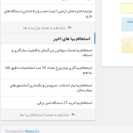
مزایده اجاره محل (زمین) جهت نصب و راه اندازی دستگاه های
بازی
سناد
مشاهده همه مزایده ها
استعلام بها های اخیر
×
استعلام بها ماسک نبولایزر بزرگسال با قابلیت سازگاری و
استفاد
استعلام بها گاری چهارچرخ تعداد 30 عدد(مشخصات دقیق کالا
به هم
استعلام بها نیاز خدمات-سرویس و نگهداری آسانسورهای
بیمارستان
استعلام بها خرید 25 دستگاه شیر برقی
مشاهده همه استعلام بها ها
Developed by
Ronus Co