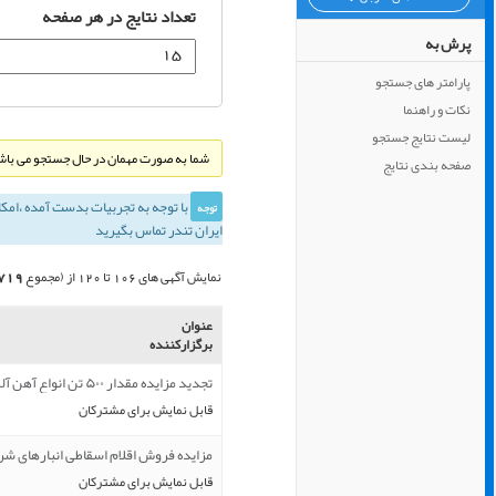
تعداد نتایج در هر صفحه
پرش به
پارامتر های جستجو
نکات و راهنما
لیست نتایج جستجو
شما به صورت مهمان در حال جستجو می باشی
صفحه بندی نتایج
با توجه به تجربيات بدست آمده ،‌امك
توجه
ایران تندر تماس بگیرید
719
نمایش آگهی های 106 تا 120 از (مجموع
عنوان
برگزارکننده
تجدید مزایده مقدار ۵۰۰ تن انواع آهن آلات ضایعاتی موجود در انبار شرکت
قابل نمایش برای مشترکان
مزایده فروش اقلام اسقاطی انبارهای ش
قابل نمایش برای مشترکان