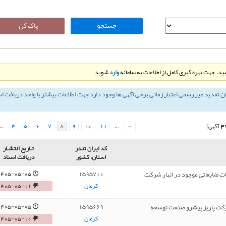
د، جهت بهره گیری کامل از اطلاعات به سامانه
وارد
شوید
ان تمديد غير رسمی اعتبار زمانی برخی آگهی ها وجود دارد جهت اطلاعات بیشتر با واحد دریافت ا
…
4
5
6
7
8
9
10
11
…
→
4
آگهی)
کد ایران تندر
تـاريخ انتشـار
استان، کشور
دریافت اسناد
1405-05-05
1595710
کرمان
1405-05-11
رکت پاریز پیشرو صنعت توسعه
1405-05-05
1595669
کرمان
1405-05-10