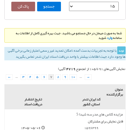
شما به صورت مهمان در حال جستجو می باشید، جهت بهره گیری کامل از اطلاعات به
سامانه
وارد
شوید
با توجه به تجربيات بدست آمده ،‌امكان تمديد غير رسمی اعتبار زمانی برخی آگهی
توجه
ها وجود دارد جهت اطلاعات بیشتر با واحد دریافت اسناد ایران تندر تماس بگیرید
4719
نمایش آگهی های 91 تا 105 از (مجموع
آگهی)
←
…
3
4
5
6
7
8
9
10
…
→
عنوان
برگزارکننده
کد ایران تندر
تـاريخ انتشـار
استان، کشور
دریافت اسناد
مزایده کلاس های مدرسه شهدا 5
قابل نمایش برای مشترکان
1405-05-06
1596399