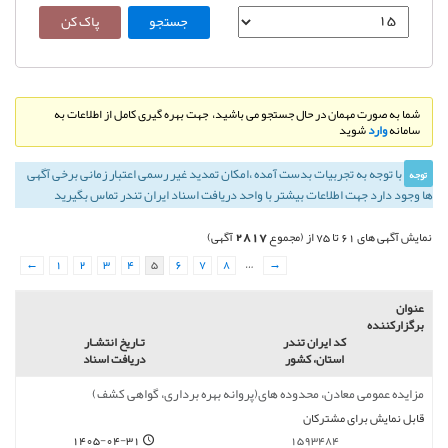
شما به صورت مهمان در حال جستجو می باشید، جهت بهره گیری کامل از اطلاعات به
سامانه
وارد
شوید
با توجه به تجربيات بدست آمده ،‌امكان تمديد غير رسمی اعتبار زمانی برخی آگهی
توجه
ها وجود دارد جهت اطلاعات بیشتر با واحد دریافت اسناد ایران تندر تماس بگیرید
2817
نمایش آگهی های 61 تا 75 از (مجموع
آگهی)
←
1
2
3
4
5
6
7
8
…
→
عنوان
برگزارکننده
کد ایران تندر
تـاريخ انتشـار
استان، کشور
دریافت اسناد
مزایده عمومی معادن، محدوده های(پروانه بهره برداری، گواهی کشف)
قابل نمایش برای مشترکان
1405-04-31
1593484