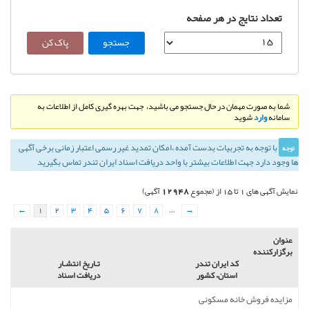
تعداد نتایج در هر صفحه
شما به صورت مهمان در حال جستجو می باشید، جهت بهره گیری کامل از اطلاعات به
سامانه
وارد
شوید
با توجه به تجربيات بدست آمده ،‌امكان تمديد غير رسمی اعتبار زمانی برخی آگهی
توجه
ها وجود دارد جهت اطلاعات بیشتر با واحد دریافت اسناد ایران تندر تماس بگیرید
12948
نمایش آگهی های 1 تا 15 از (مجموع
آگهی)
←
1
2
3
4
5
6
7
8
…
→
عنوان
برگزارکننده
کد ایران تندر
تـاريخ انتشـار
استان، کشور
دریافت اسناد
مزایده فروش خانه مسکونی