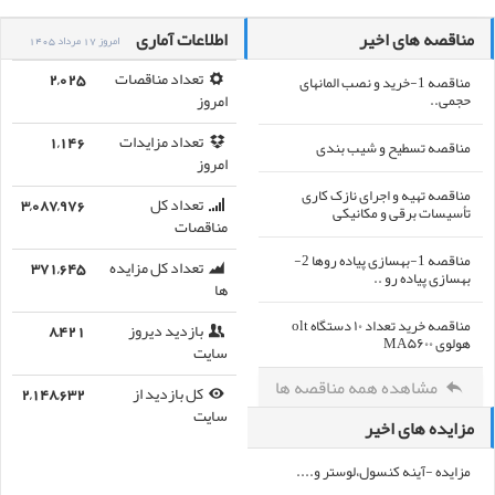
مناقصه های اخیر
اطلاعات آماری
امروز 17 مرداد 1405
مناقصه 1-خرید و نصب المانهای
تعداد مناقصات
2,025
حجمی..
امروز
تعداد مزایدات
1,146
مناقصه تسطیح و شیب بندی
امروز
مناقصه تهیه و اجرای نازک کاری
تعداد کل
3,087,976
تأسیسات برقی و مکانیکی
مناقصات
مناقصه 1-بهسازی پیاده روها 2-
تعداد کل مزایده
371,645
بهسازی پیاده رو ..
ها
مناقصه خرید تعداد ۱۰ دستگاه olt
بازدید دیروز
8,421
هولوی MA۵۶۰۰
سایت
مشاهده همه مناقصه ها
کل بازدید از
2,148,632
سایت
مزایده های اخیر
مزایده -آینه کنسول،لوستر و....