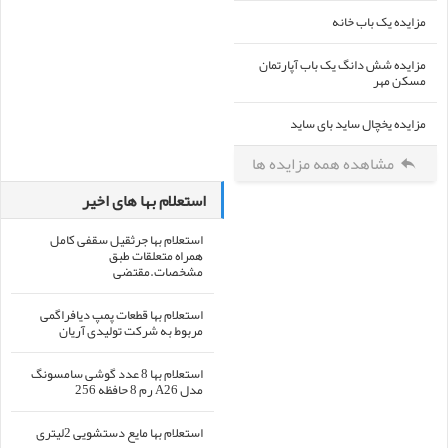
مزایده یک باب خانه
مزایده شش دانگ یک باب آپارتمان
مسکن مهر
مزایده یخچال ساید بای ساید
مشاهده همه مزایده ها
استعلام بها های اخیر
استعلام بها جرثقیل سقفی کامل
همراه متعلقات طبق
مشخصات.مقتضی
استعلام بها قطعات پمپ دیافراگمی
مربوط به شرکت تولیدی آریان
استعلام بها 8 عدد گوشی سامسونگ
مدل A26 رم 8 حافظه 256
استعلام بها مایع دستشویی 2لیتری