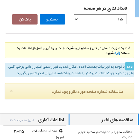
تعداد نتایج در هر صفحه
شما به صورت مهمان در حال جستجو می باشید، جهت بهره گیری کامل از اطلاعات به
سامانه
وارد
شوید
با توجه به تجربيات بدست آمده ،‌امكان تمديد غير رسمی اعتبار زمانی برخی آگهی
توجه
ها وجود دارد جهت اطلاعات بیشتر با واحد دریافت اسناد ایران تندر تماس بگیرید
×
متاسفانه شماره صفحه مورد نظر وجود ندارد
مناقصه های اخیر
اطلاعات آماری
امروز 15 مرداد 1405
مناقصه اجرای عملیات مرمت و احیای
تعداد مناقصات
2,025
عمارت
امروز