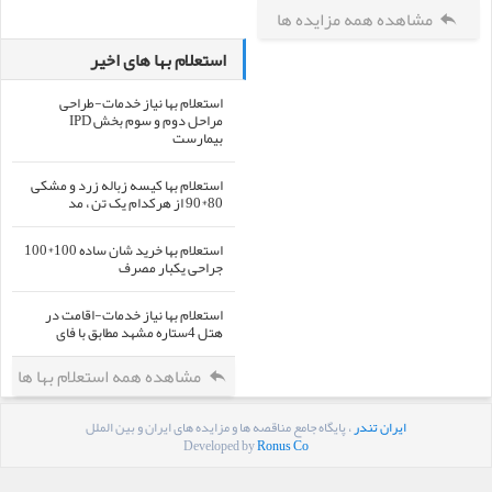
مشاهده همه مزایده ها
استعلام بها های اخیر
استعلام بها نیاز خدمات-طراحی
مراحل دوم و سوم بخش IPD
بیمارست
استعلام بها کیسه زباله زرد و مشکی
80*90 از هرکدام یک تن ، مد
استعلام بها خرید شان ساده 100*100
جراحی یکبار مصرف
استعلام بها نیاز خدمات-اقامت در
هتل 4ستاره مشهد مطابق با فای
مشاهده همه استعلام بها ها
ایران تندر
، پایگاه جامع مناقصه ها و مزایده های ایران و بین الملل
Developed by
Ronus Co