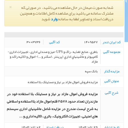
×
شما به صورت مهمان در حال مشاهده می باشید، در صورتی که
مشترک سامانه می باشید برای مشاهده کامل اطلاعات و همچنین
دریافت اسناد و تصاویر لطفا به سامانه
وارد
شوید
کد ایران تندر
کد آگهی
۳۰۰۳۷۳۶
1409527
مجموعه آگهی
باطري ، منابع تغذيه ، راک و UPS-میز و صندلی اداری ، تجهیزات اداری-
کامپيوتر و ماشينهاي اداري (پرينتر ، اسکنر و ...)-اموال و اثاثيه راکد و
مازاد
مزایده گذار
بانک سپه
عنوان آگهی
مزایده فروش اموال مازاد بر نیاز و مستهلک بلا استفاده
شرح آگهی
مزایده فروش اموال مازاد بر نیاز و مستهلک بلا استفاده خود در
مازندران تعداد حدود ۲۵۷۸ قلم اموال مازاد بلا استفاده و اسقاطی
به شرح لیست مندرج در مزایده شامل ماشینهای اداری سیستم
های امنیتی ، تجهیزات الکترونیک ، باتری ، اثاثیه اداری و ...
تاریخ انتشار
دریافت اسناد
1404-07-02
1404-06-29