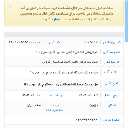
×
شما به صورت مهمان در حال مشاهده می باشید، در صورتی که
مشترک سامانه می باشید برای مشاهده کامل اطلاعات و همچنین
دریافت اسناد و تصاویر لطفا به سامانه
وارد
شوید
کد ایران تندر
کد آگهی
1104005454000007
1405117
مجموعه آگهی
خودروهاي امدادي ( آتش نشاني ، آمبولانس و ...)
مزایده گذار
مدیریت درمان تامین اجتماعی استان قزوین
عنوان آگهی
مزایده یک دستگاه آمبولانس از رده خارج بنز ام بی ۱۴۰
شرح آگهی
مزایده یک دستگاه آمبولانس از رده خارج بنز ام بی ۱۴۰
تاریخ انتشار
دریافت اسناد
1404-06-27
1404-06-23
استان
قزوین
رسانه
ستاد ایران
منتشرکننده
شماره تماس
02833699299