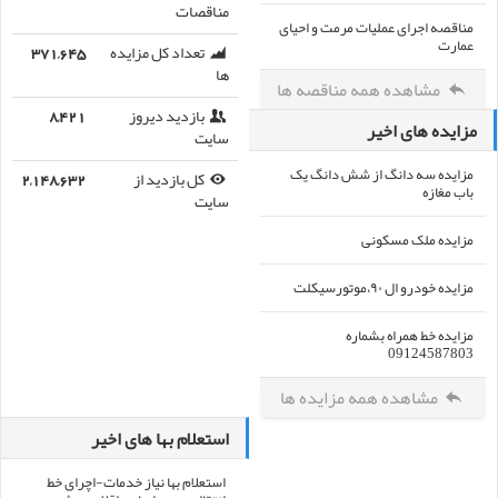
مناقصات
مناقصه اجرای عملیات مرمت و احیای
عمارت
تعداد کل مزایده
371,645
ها
مشاهده همه مناقصه ها
بازدید دیروز
8,421
مزایده های اخیر
سایت
مزایده سه دانگ از شش دانگ یک
کل بازدید از
2,148,632
باب مغازه
سایت
مزایده ملک مسکونی
مزایده خودرو ال ۹۰،موتورسیکلت
مزایده خط همراه بشماره
09124587803
مشاهده همه مزایده ها
استعلام بها های اخیر
استعلام بها نیاز خدمات-اچرای خط